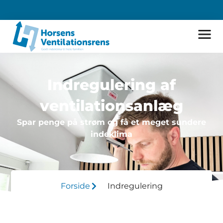
Indregulering af
ventilationsanlæg
Spar penge på strøm og få et meget sundere
indeklima
Forside
Indregulering