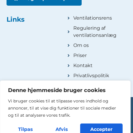
Ventilationsrens
Links
Regulering af
ventilationsanlæg
Om os
Priser
Kontakt
Privatlivspolitik
Denne hjemmeside bruger cookies
Vi bruger cookies til at tilpasse vores indhold og
annoncer, til at vise dig funktioner til sociale medier
og til at analysere vores trafik.
Copyright © 2026 Horsens ventilationsrens en del
Jysk Ventilationsservice ApS Cvr. 42147575
Tilpas
Afvis
Accepter