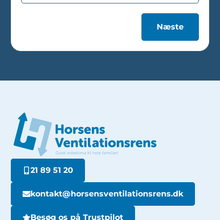
Næste
21 89 51 20
kontakt@horsensventilationsrens.dk
Besøg os på Trustpilot